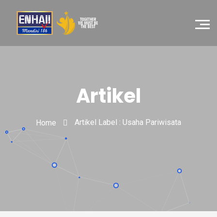
Artikel
Artikel Label : Usaha Pariwisata
Home